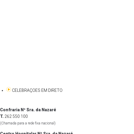
CELEBRAÇOES EM DIRETO
Confraria Nª Sra. da Nazaré
T.
262 550 100
(Chamada para a rede fixa nacional)
Centro Hospitalar Nª Sra. da Nazaré