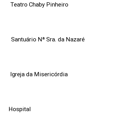
Valências
Teatro Chaby Pinheiro
Notícias
Património
Contactos
CELEBRAÇOES EM DIRETO
Santuário Nª Sra. da Nazaré
Igreja da Misericórdia
Hospital