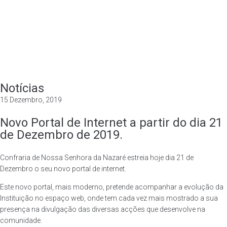
Instituição
Valências
Notícias
Património
Contactos
Notícias
CELEBRAÇOES EM DIRETO
15 Dezembro, 2019
Novo Portal de Internet a partir do dia 21
de Dezembro de 2019.
Confraria de Nossa Senhora da Nazaré estreia hoje dia 21 de
Dezembro o seu novo portal de internet.
Este novo portal, mais moderno, pretende acompanhar a evolução da
Instituição no espaço web, onde tem cada vez mais mostrado a sua
presença na divulgação das diversas acções que desenvolve na
comunidade.