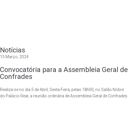
Instituição
Valências
Notícias
Notícias
Património
15 Março, 2024
Contactos
CELEBRAÇOES EM DIRETO
Convocatória para a Assembleia Geral de
Confrades
Realiza-se no dia 5 de Abril, Sexta-Feira, pelas 18h00, no Salão Nobre
do Palácio Real, a reunião ordinária de Assembleia Geral de Confrades.