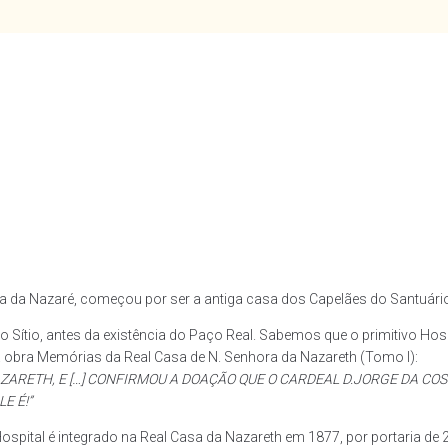
ra da Nazaré, começou por ser a antiga casa dos Capelães do Santuári
 Sítio, antes da existência do Paço Real. Sabemos que o primitivo Hos
na obra Memórias da Real Casa de N. Senhora da Nazareth (Tomo I):
ZARETH, E […] CONFIRMOU A DOAÇÃO QUE O CARDEAL D.JORGE DA COS
E É!”
ospital é integrado na Real Casa da Nazareth em 1877, por portaria de 